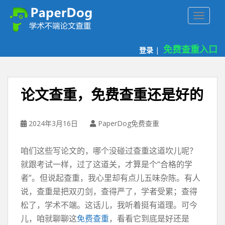
P
TOGGLE
a
p
e
免费查重入口
登录
|
r
d
o
g
论文查重，免费查重还是好的
免
费
论
2024年3月16日
PaperDog免费查重
文
查
咱们这些写论文的，哪个没碰过查重这道坎儿呢？
重
就跟考试一样，过了这道关，才算是个“合格的学
平
者”。但说起查重，我心里却有点儿五味杂陈。有人
台
说，查重是把双刃剑，查得严了，学者受累；查得
松了，学术不端。这话儿，我听着挺有道理。可今
儿，咱就聊聊这
免费查重
，看看它到底是好还是