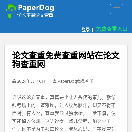
P
TOGGLE
a
p
e
免费查重入口
登录
|
r
d
o
g
论文查重免费查重网站在论文
免
狗查重网
费
论
文
2024年3月16日
PaperDog免费查重
查
重
话说这论文查重，真真是个让人头疼的事儿。就像
平
台
那考场上的一道难题，让人绞尽脑汁，却又不得不
面对。有人说，查重就像过独木桥，一步不慎，便
可能掉入深渊。这话说得一点儿没错，咱这学子
们，谁不是为了那篇论文，费尽心思，日夜操劳？