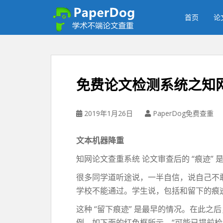
P
a
首页
论
p
e
r
d
o
免费论文检测系统之知
g
免
费
2019年1月26日
PaperDog免费查重
论
文
文本机器降重
查
重
知网论文查重系统 论文审查后的 “痕迹” 
平
很多同学道听途说，一半自信，说自己不敢
台
学校不能通过。学生说，包括和留下的痕迹
这种 “留下痕迹” 是最早的情况。在此
例。如下面的红色框所示，“可能已提前检测到: 检