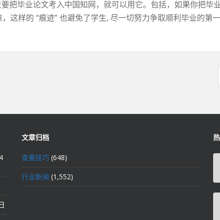
”。只要把毕业论文考入中国知网，就可以用它。包括，如果你把
章，这样的 “痕迹” 也避免了学生, 尽一切努力争取顺利毕业的第
文章归档
热
4
查重技巧
(648)
行业新闻
(1,552)
2日