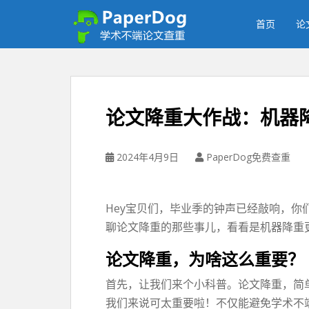
P
a
首页
论
p
e
r
d
o
论文降重大作战：机器降
g
免
费
2024年4月9日
PaperDog免费查重
论
文
查
Hey宝贝们，毕业季的钟声已经敲响，
重
聊论文降重的那些事儿，看看是机器降重
平
台
论文降重，为啥这么重要？
首先，让我们来个小科普。论文降重，简
我们来说可太重要啦！不仅能避免学术不