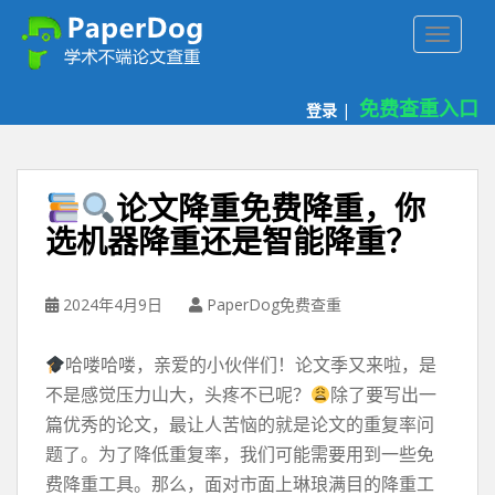
P
TOGGLE
a
p
e
免费查重入口
登录
|
r
d
o
g
论文降重免费降重，你
免
选机器降重还是智能降重？
费
论
文
2024年4月9日
PaperDog免费查重
查
重
哈喽哈喽，亲爱的小伙伴们！论文季又来啦，是
平
台
不是感觉压力山大，头疼不已呢？
除了要写出一
篇优秀的论文，最让人苦恼的就是论文的重复率问
题了。为了降低重复率，我们可能需要用到一些免
费降重工具。那么，面对市面上琳琅满目的降重工