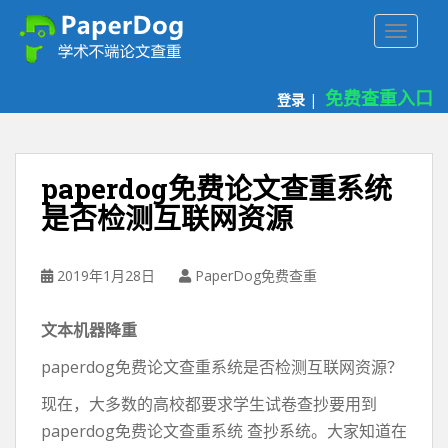
P
TOGGLE
a
p
e
免费查重入口
登录
|
r
d
o
g
paperdog免费论文查重系统
免
是否检测互联网资源
费
论
文
2019年1月28日
PaperDog免费查重
查
重
文本机器降重
平
台
paperdog免费论文查重系统是否检测互联网资源？
现在，大多数的高校都要求学生试卷查抄要用到
paperdog免费论文查重系统 查抄系统。大家知道在