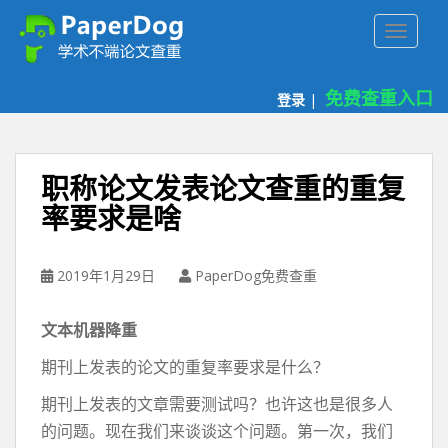
P
TOGGLE
a
p
e
免费查重入口
登录
|
r
d
o
g
职称论文发表论文查重的重复
免
率要求是啥
费
论
文
2019年1月29日
PaperDog免费查重
查
重
文本机器降重
平
台
期刊上发表的论文的重复率要求是什么？
期刊上发表的文章需要测试吗？也许这也是很多人
的问题。现在我们来谈谈这个问题。第一次，我们