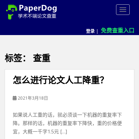
P
TOGGLE
a
p
e
免费查重入口
登录
|
r
d
o
g
标签：
查重
免
费
论
怎么进行论文人工降重？
文
查
重
2021年3月18日
平
台
如果说人工重的话，就必须谈一下机器的重复率下
降。那样的话，机器的重复率下降快，重的价格便
宜，大概一千字1.5元 […]