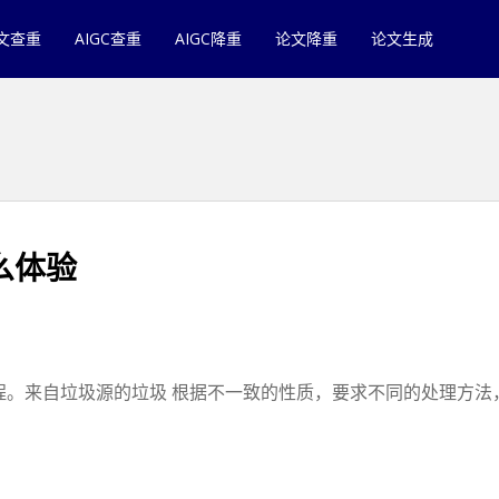
文查重
AIGC查重
AIGC降重
论文降重
论文生成
么体验
程。来自垃圾源的垃圾 根据不一致的性质，要求不同的处理方法，对