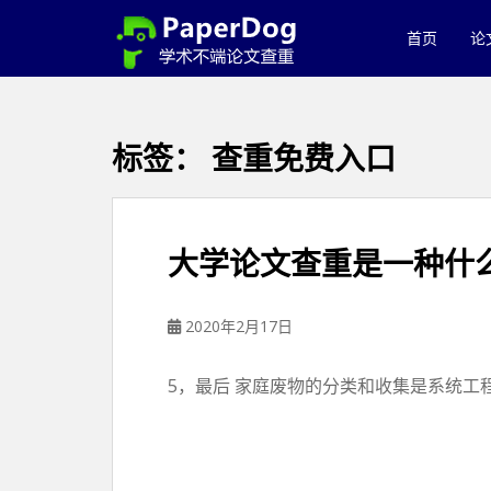
P
a
首页
论
p
e
r
d
标签：
查重免费入口
o
g
免
费
大学论文查重是一种什
论
文
查
2020年2月17日
重
平
5，最后 家庭废物的分类和收集是系统工
台