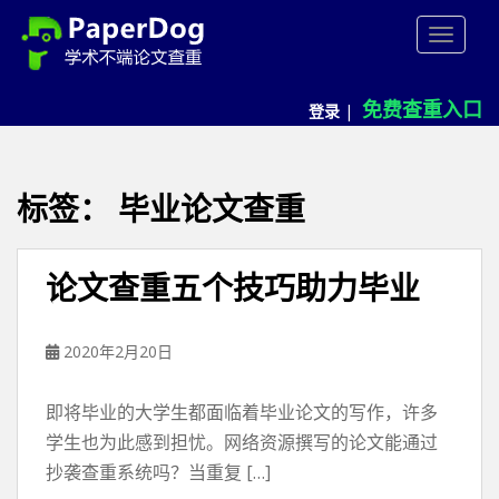
P
TOGGLE
a
p
e
免费查重入口
登录
|
r
d
o
g
标签：
毕业论文查重
免
费
论
论文查重五个技巧助力毕业
文
查
重
2020年2月20日
平
台
即将毕业的大学生都面临着毕业论文的写作，许多
学生也为此感到担忧。网络资源撰写的论文能通过
抄袭查重系统吗？当重复 […]