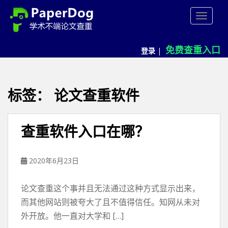
P
TOGGLE
a
p
e
免费查重入口
登录
|
r
d
o
g
标签：
论文查重软件
免
费
论
查重软件入口在哪？
文
查
重
2020年6月23日
平
台
论文查重这个事并且无法通过这种方式显示出来，
而其他网站则被夸大了且不值得信任。知网从未对
外开放。他一直对大学和 […]