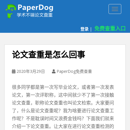
P
TOGGLE
a
p
e
免费查重入口
登录
|
r
d
o
g
论文查重是怎么回事
免
费
论
2020年3月29日
PaperDog免费查重
文
查
很多同学都是第一次写毕业论文，或者第一次发表
重
论文，第一次评职称，这中间就少不了第一次接触
平
论文查重，职称论文查重也叫论文检索。大家要问
台
了，什么是论文查重呢？我为啥要进行论文查重工
作呢？不是耽误时间又浪费金钱吗？下面我们就来
介绍一下论文查重。让大家在进行论文查重检测的