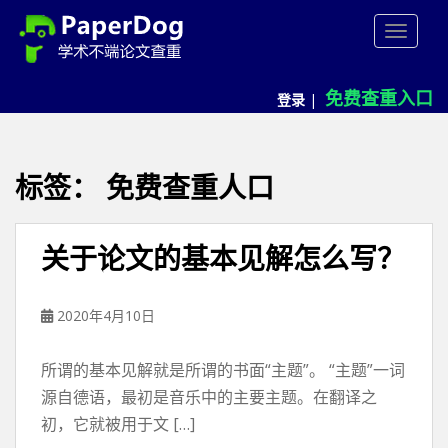
P
TOGGLE
a
p
e
免费查重入口
登录
|
r
d
o
g
标签：
免费查重人口
免
费
论
关于论文的基本见解怎么写？
文
查
重
2020年4月10日
平
台
所谓的基本见解就是所谓的书面“主题”。 “主题”一词
源自德语，最初是音乐中的主要主题。在翻译之
初，它就被用于文 […]