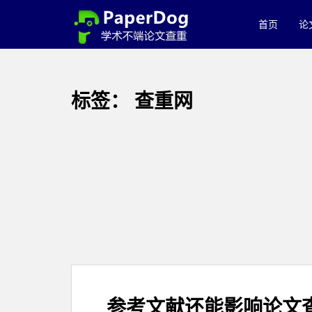
P
a
首页
论
p
e
r
d
标签：
查重网
o
g
免
费
论
文
查
重
平
台
参考文献还能影响论文